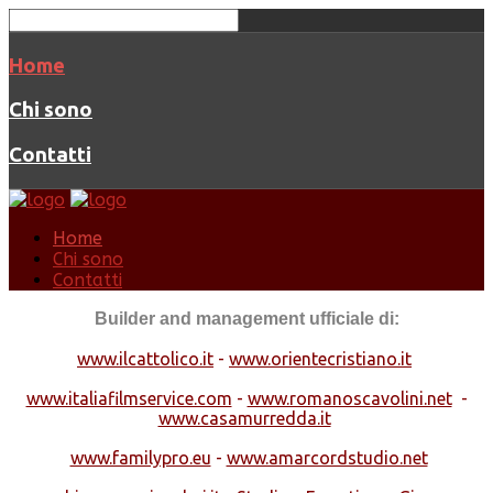
Home
Chi sono
Contatti
Home
Chi sono
Contatti
Builder and management ufficiale di:
www.ilcattolico.it
-
www.orientecristiano.it
www.italiafilmservice.com
-
www.romanoscavolini.net
-
www.casamurredda.it
www.familypro.eu
-
www.amarcordstudio.net