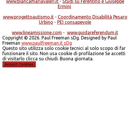
www.biancamariavaleri.it
-
Studi su Ferentino e Giuseppe
Ermini
www.progettoautismo.it
-
Coordinamento Disabilità Pesaro
Urbino
-
PEI consapevole
www.lineamissione.com
-
www.guidareferendum.it
Copyright © 2026. Paul Freeman sDg. Designed by Paul
Freeman
www.paulfreeman.it sDg
Questo sito utilizza solo cookie tecnici al solo scopo di far
funzionare il sito. Non usa cookie di profilazione Se accetti
di visitarlo clicca su chiudi. Buona giornata.
Accept Cookies